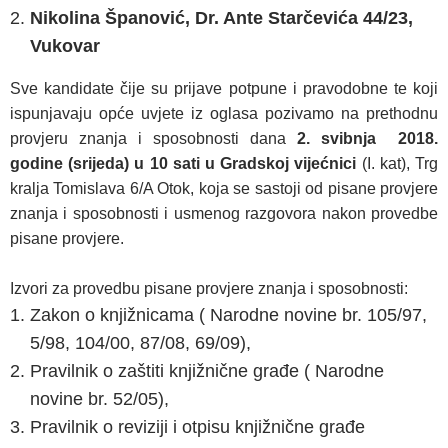
Nikolina Španović, Dr. Ante Starčevića 44/23,
Vukovar
Sve kandidate čije su prijave potpune i pravodobne te koji
ispunjavaju opće uvjete iz oglasa pozivamo na prethodnu
provjeru znanja i sposobnosti dana
2. svibnja 2018.
godine (srijeda) u 10 sati u Gradskoj vijećnici
(I. kat), Trg
kralja Tomislava 6/A Otok, koja se sastoji od pisane provjere
znanja i sposobnosti i usmenog razgovora nakon provedbe
pisane provjere.
Izvori za provedbu pisane provjere znanja i sposobnosti:
Zakon o knjižnicama ( Narodne novine br. 105/97,
5/98, 104/00, 87/08, 69/09),
Pravilnik o zaštiti knjižnične građe ( Narodne
novine br. 52/05),
Pravilnik o reviziji i otpisu knjižnične građe