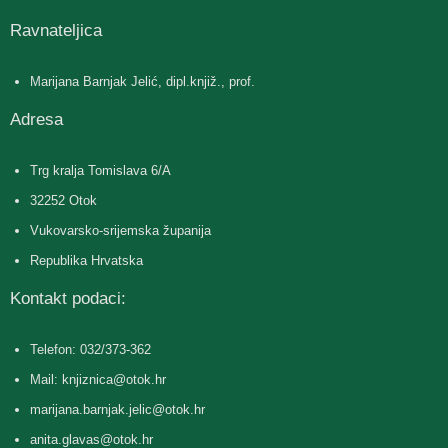
Ravnateljica
Marijana Barnjak Jelić, dipl.knjiž., prof.
Adresa
Trg kralja Tomislava 6/A
32252 Otok
Vukovarsko-srijemska županija
Republika Hrvatska
Kontakt podaci:
Telefon: 032/373-362
Mail: knjiznica@otok.hr
marijana.barnjak.jelic@otok.hr
anita.glavas@otok.hr