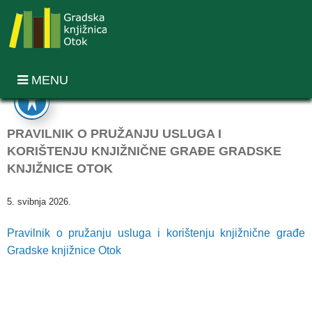
MENU
PRAVILNIK O PRUŽANJU USLUGA I
KORIŠTENJU KNJIŽNIČNE GRAĐE GRADSKE
KNJIŽNICE OTOK
5. svibnja 2026.
Pravilnik o pružanju usluga i korištenju knjižnične građe
Gradske knjižnice Otok