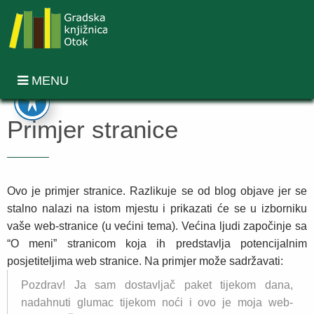
MENU
Primjer stranice
Ovo je primjer stranice. Razlikuje se od blog objave jer se
stalno nalazi na istom mjestu i prikazati će se u izborniku
vaše web-stranice (u većini tema). Većina ljudi započinje sa
“O meni” stranicom koja ih predstavlja potencijalnim
posjetiteljima web stranice. Na primjer može sadržavati:
Pozdrav! Ja sam dostavljač paket tijekom dana,
nadahnuti glumac tijekom noći i ovo je moja web-