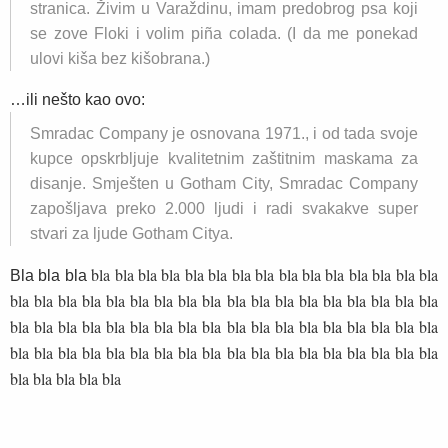
stranica. Živim u Varaždinu, imam predobrog psa koji
se zove Floki i volim piña colada. (I da me ponekad
ulovi kiša bez kišobrana.)
…ili nešto kao ovo:
Smradac Company je osnovana 1971., i od tada svoje
kupce opskrbljuje kvalitetnim zaštitnim maskama za
disanje. Smješten u Gotham City, Smradac Company
zapošljava preko 2.000 ljudi i radi svakakve super
stvari za ljude Gotham Citya.
bla bla
bla bla
bla bla
bla bla
bla bla
bla bla
bla bla
bla
Bla bla bla
bla
bla bla
bla bla
bla bla
bla bla
bla bla
bla bla
bla bla
bla bla
bla
bla
bla bla
bla bla
bla bla
bla bla
bla bla
bla bla
bla bla
bla bla
bla
bla
bla bla
bla bla
bla bla
bla bla
bla bla
bla bla
bla bla
bla bla
bla
bla
bla bla
bla bla