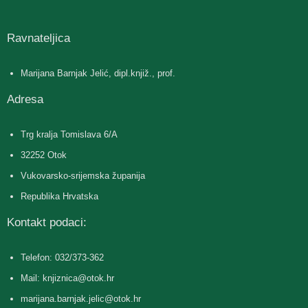
Ravnateljica
Marijana Barnjak Jelić, dipl.knjiž., prof.
Adresa
Trg kralja Tomislava 6/A
32252 Otok
Vukovarsko-srijemska županija
Republika Hrvatska
Kontakt podaci:
Telefon: 032/373-362
Mail: knjiznica@otok.hr
marijana.barnjak.jelic@otok.hr