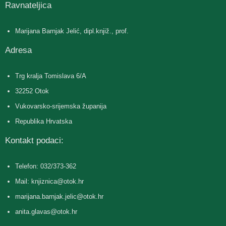
Ravnateljica
Marijana Barnjak Jelić, dipl.knjiž., prof.
Adresa
Trg kralja Tomislava 6/A
32252 Otok
Vukovarsko-srijemska županija
Republika Hrvatska
Kontakt podaci:
Telefon: 032/373-362
Mail: knjiznica@otok.hr
marijana.barnjak.jelic@otok.hr
anita.glavas@otok.hr